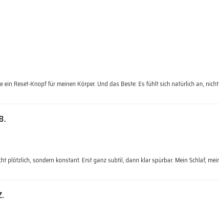
ie ein Reset-Knopf für meinen Körper. Und das Beste: Es fühlt sich natürlich an, nic
B.
icht plötzlich, sondern konstant. Erst ganz subtil, dann klar spürbar. Mein Schlaf, 
Z.