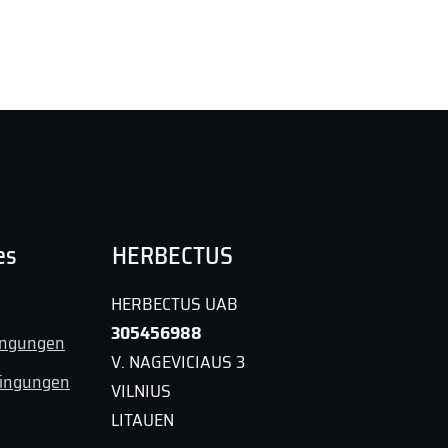
liche Felder sind mit
*
markiert
es
HERBECTUS
HERBECTUS UAB
305456988
ingungen
V. NAGEVICIAUS 3
dingungen
VILNIUS
LITAUEN