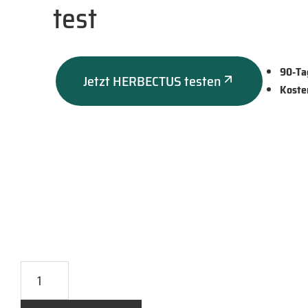
test
90-Ta
Jetzt HERBECTUS testen
Koste
test
Menge