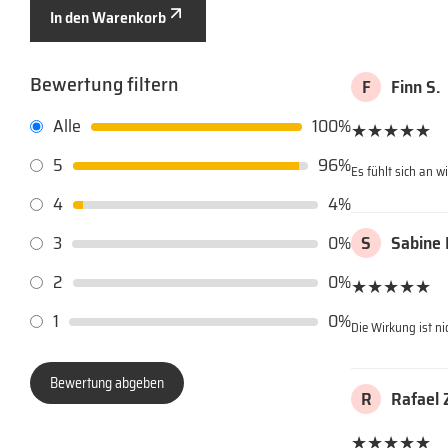
In den Warenkorb
Bewertung filtern
F
Finn S.
Alle
100%
★★★★★
5
96%
Es fühlt sich an w
4
4%
S
Sabine 
3
0%
2
0%
★★★★★
1
0%
Die Wirkung ist n
Bewertung abgeben
R
Rafael 
★★★★★