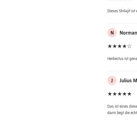
Dieses Shilajit is
N
Norman
★★★★☆
Herbectus ist gena
J
Julius M
★★★★★
Das ist eines dies
darin liegt die ech