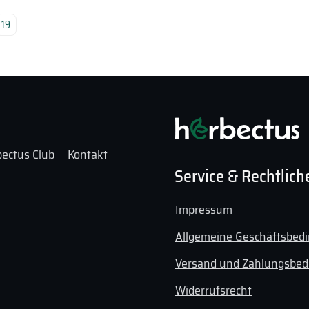
19
Deine E-Mail-Adresse wird nicht veröffentlicht.
Erforder
Deine Bewertung
*
ectus Club
Kontakt
Service & Rechtlich
Deine Rezension
*
Impressum
Allgemeine Geschäftsbed
Versand und Zahlungsbe
Widerrufsrecht