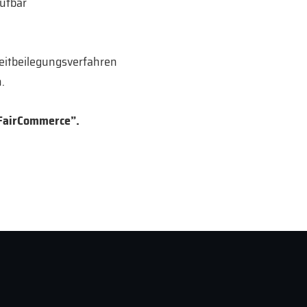
rufbar
treitbeilegungsverfahren
.
 “FairCommerce”.