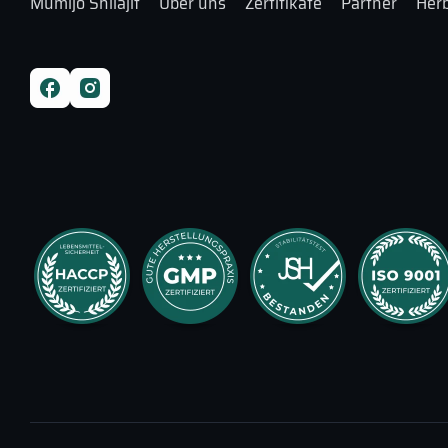
Mumijo Shilajit
Über uns
Zertifikate
Partner
Herb