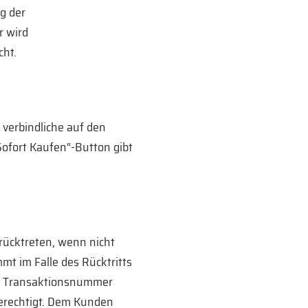
g der
r wird
cht.
 verbindliche auf den
Sofort Kaufen“-Button gibt
rücktreten, wenn nicht
t im Falle des Rücktritts
der Transaktionsnummer
berechtigt. Dem Kunden