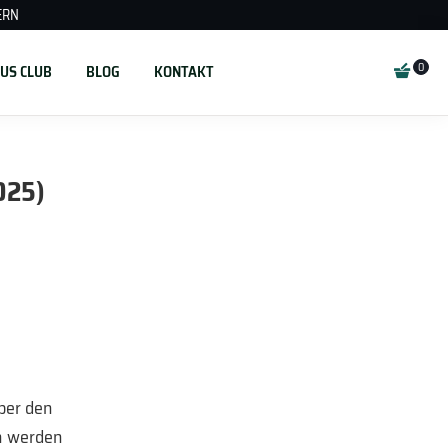
ERN
US CLUB
BLOG
KONTAKT
025)
ber den
en werden