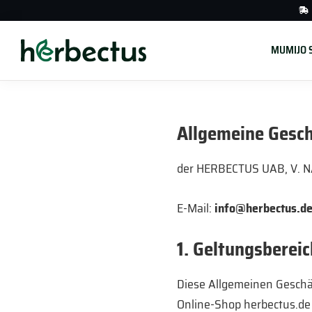
Skip
Skip
Skip
to
to
to
primary
main
footer
MUMIJO S
HERBECTUS
navigation
content
Allgemeine Gesch
der HERBECTUS UAB, V. N
E-Mail:
info@herbectus.d
1. Geltungsbereic
Diese Allgemeinen Geschäf
Online-Shop herbectus.de