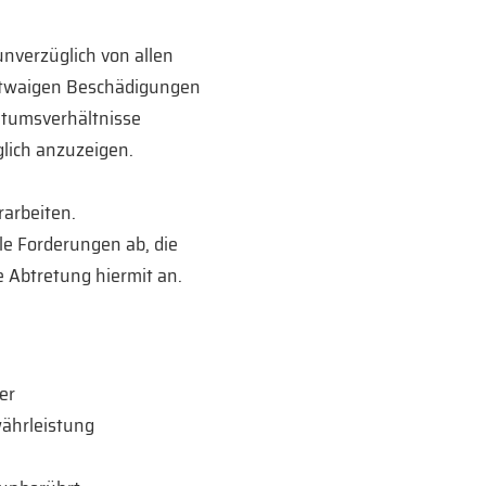
unverzüglich von allen
 etwaigen Beschädigungen
ntumsverhältnisse
glich anzuzeigen.
rarbeiten.
lle Forderungen ab, die
 Abtretung hiermit an.
er
währleistung